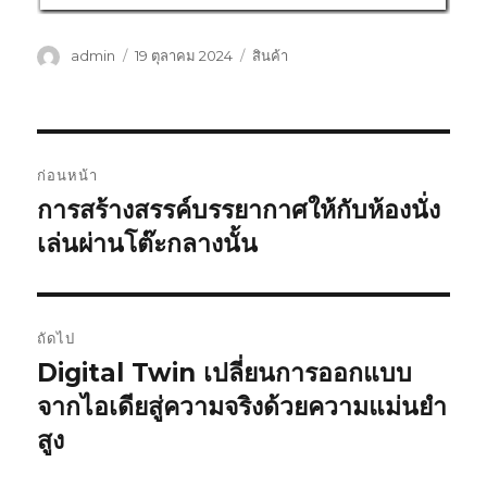
ผู้
เขียน
หมวด
admin
19 ตุลาคม 2024
สินค้า
เขียน
เมื่อ
หมู่
แนะแนว
ก่อนหน้า
เรื่อง
การสร้างสรรค์บรรยากาศให้กับห้องนั่ง
เรื่อง
ก่อน
เล่นผ่านโต๊ะกลางนั้น
หน้า:
ถัดไป
Digital Twin เปลี่ยนการออกแบบ
เรื่อง
ต่อ
จากไอเดียสู่ความจริงด้วยความแม่นยำ
ไป:
สูง