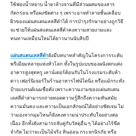
ใช้ฟองน้ำหยาบ น้ำยาล้างจานที่มีส่วนผสมของสาร
กัดกร่อน หรือผงขัดต่าง ๆ เพราะอาจทำลายชั้นเคลือบ
ผิวของแผ่นสแตนเลสสีดำได้ การบำรุงรักษาอย่างถูกวิธี
จะช่วยให้แผ่นสแตนเลสสีดำคงความสวยงามและ
ทนทานเหมือนใหม่ได้ยาวนานนับสิบปี
แผ่นสแตนเลสสีดำ
ยังมีบทบาทสำคัญในโครงการระดับ
พรีเมียมหลายแห่งทั่วโลก ทั้งในรูปแบบของผนังตกแต่ง
อาคารสูงสุดหรู เคาน์เตอร์ต้อนรับในโรงแรมระดับห้า
ดาว เฟอร์นิเจอร์ในร้านอาหารไฟน์ไดนิ่ง หรือแม้กระทั่ง
ป้ายแบรนด์เนมชื่อดัง เพราะความงามของแผ่นสแตน
เลสสีดำสามารถถ่ายทอดความรู้สึกถึงความทันสมัย
ความมั่นคง และความเป็นเอกลักษณ์ได้อย่างชัดเจน ไม่
ว่ามองจากมุมไหนก็ยังคงความน่าประทับใจอย่างต่อ
เนื่อง อีกทั้งยังสามารถจับคู่กับวัสดุอื่น ๆ ได้อย่างไร้ขีด
จำกัด ไม่ว่าจะเป็นไม้จริง หินอ่อน กระจกนิรภัย หรือ