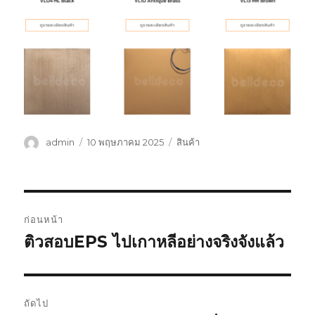
ผู้
เขียน
หมวด
admin
10 พฤษภาคม 2025
สินค้า
เขียน
เมื่อ
หมู่
แนะแนว
ก่อนหน้า
เรื่อง
ติวสอบEPS ไปเกาหลีอย่างจริงจังแล้ว
เรื่อง
ก่อน
หน้า:
ถัดไป