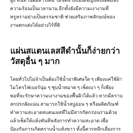
สูง ทนทานต่อสารเคมี ไม่ซีดจางแม้เผชิญแสงแดดและ
ความร้อนเป็นเวลานาน อีกทั้งยังมีความเงางามที่
หรูหราอย่างเป็นธรรมชาติ ช่วยเสริมภาพลักษณ์ของ
งานตกแต่งได้อย่างไร้ที่ติ
แผ่นสแตนเลสสีดำนั้นก็ง่ายกว่า
วัสดุอื่น ๆ มาก
โดยทั่วไปไม่จำเป็นต้องใช้น้ำยาพิเศษใด ๆ เพียงแค่ใช้ผ้า
ไมโครไฟเบอร์นุ่ม ๆ ชุบน้ำหมาด ๆ เช็ดเบา ๆ ก็เพียง
พอที่จะรักษาความเงางามของพื้นผิวได้แล้ว หากมีคราบ
สกปรกฝังแน่น สามารถใช้น้ำสบู่อ่อน ๆ หรือผลิตภัณฑ์
ทำความสะอาดสแตนเลสที่ไม่มีสารกัดกร่อนร่วมด้วย
แล้วเช็ดให้แห้งทันทีหลังการทำความสะอาด เพื่อ
ป้องกันการเกิดคราบน้ำแห้งขาว ทั้งนี้ควรหลีกเลี่ยงการ